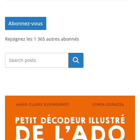
d
r
e
Abonnez-vous
s
s
Rejoignez les 1 365 autres abonnés
e
e
-
Rechercher
m
a
i
l