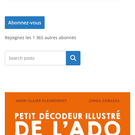
d
r
e
Abonnez-vous
s
s
Rejoignez les 1 365 autres abonnés
e
e
-
Rechercher
m
a
i
l