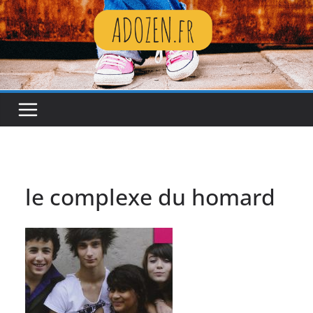
Passer
au
contenu
le complexe du homard