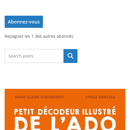
d
r
e
Abonnez-vous
s
s
Rejoignez les 1 366 autres abonnés
e
e
-
Rechercher
m
a
i
l